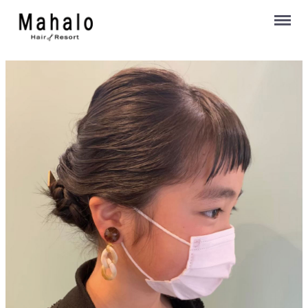
Menu
いわき市小名浜岡小名,美容室ヘアーリゾートマハロ/