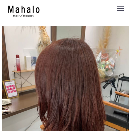
Menu
いわき市小名浜岡小名,美容室ヘアーリゾートマハロ/