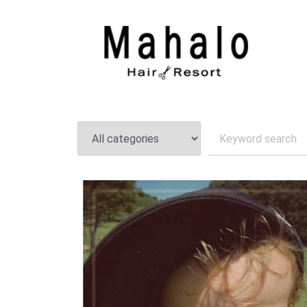
いわき市小名浜岡小名,美容室ヘアーリゾートマハロ/